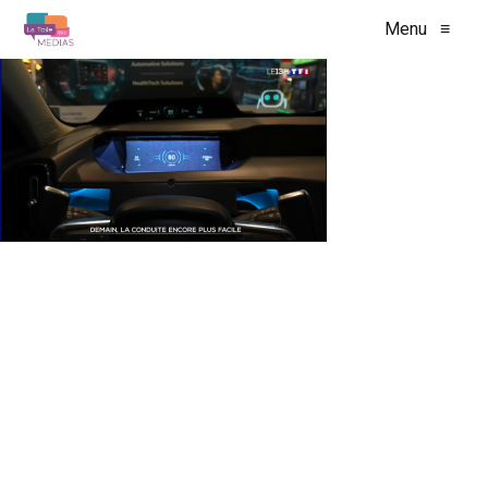
Menu
≡