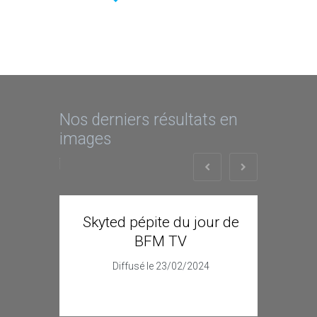
Nos derniers résultats en
images
Skyted pépite du jour de
l’
BFM TV
Diffusé le 23/02/2024
Ré