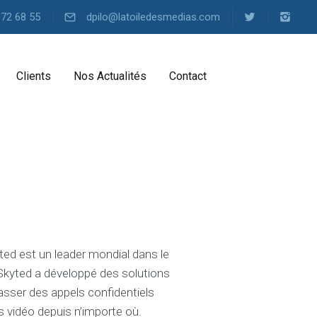
 72 68 55
dpilo@latoiledesmedias.com
Clients
Nos Actualités
Contact
ed est un leader mondial dans le
 Skyted a développé des solutions
sser des appels confidentiels
ls vidéo depuis n’importe où.